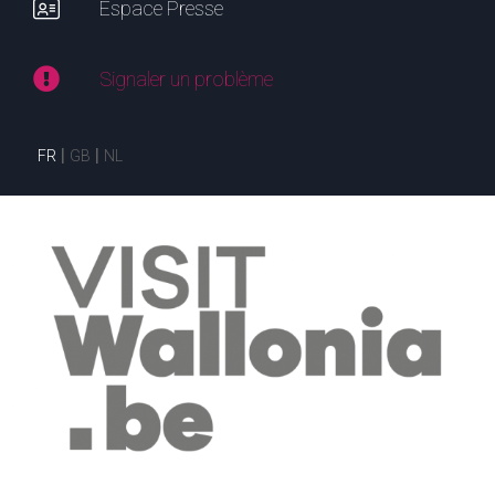
Espace Presse
Signaler un problème
FR
GB
NL