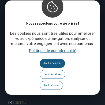
CONTACTEZ-NOUS
Nous respectons votre vie privée !
Suivez-nous
Les cookies nous sont très utiles pour améliorer
votre expérience de navigation, analyser et
Brochures
mesurer votre engagement avec nos contenus.
Politique de confidentialité
Agenda
Espace Pro
Tout accepter
Espace Presse
Personnaliser
Tout refuser
Signaler un problème
FR
GB
NL