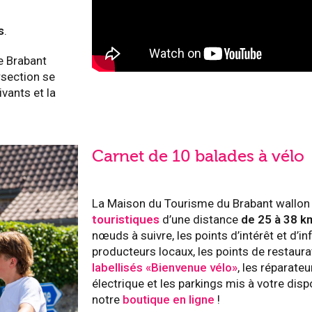
s
.
e Brabant
rsection se
vants et la
Carnet de 10 balades à vélo
La Maison du Tourisme du Brabant wallon 
touristiques
d’une distance
de 25 à 38 k
nœuds à suivre, les points d’intérêt et d’i
producteurs locaux, les points de restaura
labellisés «Bienvenue vélo»
, les réparate
électrique et les parkings mis à votre di
notre
boutique en ligne
!