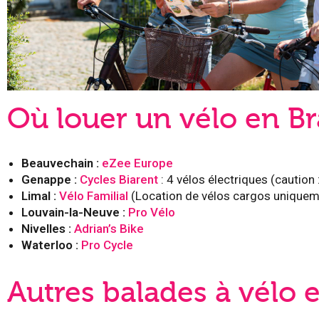
Où louer un vélo en Br
Beauvechain :
eZee Europe
Genappe :
Cycles Biarent
: 4 vélos électriques (caution 
Limal :
Vélo Familial
(Location de vélos cargos unique
Louvain-la-Neuve :
Pro Vélo
Nivelles :
Adrian’s Bike
Waterloo :
Pro Cycle
Autres balades à vélo 