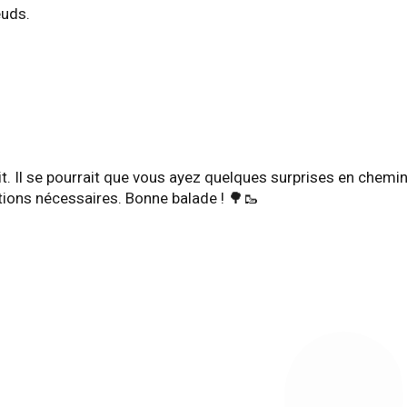
euds.
it. Il se pourrait que vous ayez quelques surprises en chemin.
tions nécessaires. Bonne balade ! 🌳🥾