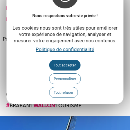
PDF généré automatiquement
Nous respectons votre vie privée !
PDF personnalisé de l'auteur
Les cookies nous sont très utiles pour améliorer
votre expérience de navigation, analyser et
Propulsé par
Cirkwi
-
Lire les Conditions d'utilisation
mesurer votre engagement avec nos contenus.
Politique de confidentialité
Tout accepter
PARTAGER:
FACEBOOK
TWITTER
MESSENGER
PLUS
Personnaliser
Tout refuser
#
BRABANT
WALLON
TOURISME