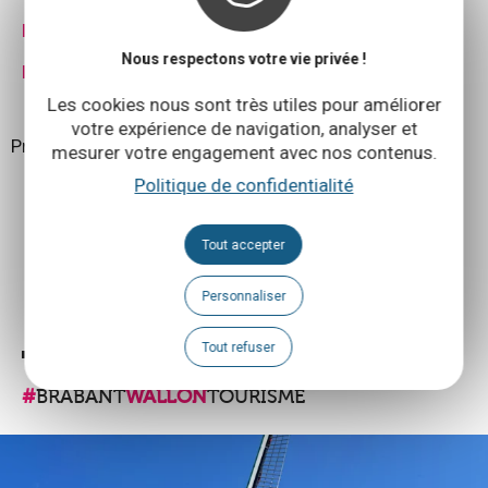
PDF généré automatiquement
Nous respectons votre vie privée !
PDF personnalisé de l'auteur
Les cookies nous sont très utiles pour améliorer
votre expérience de navigation, analyser et
Propulsé par
Cirkwi
-
Lire les Conditions d'utilisation
mesurer votre engagement avec nos contenus.
Politique de confidentialité
Tout accepter
PARTAGER:
FACEBOOK
TWITTER
MESSENGER
PLUS
Personnaliser
Tout refuser
#
BRABANT
WALLON
TOURISME