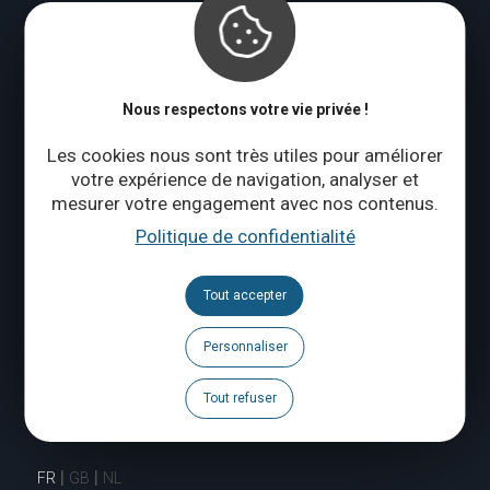
CONTACTEZ-NOUS
Nous respectons votre vie privée !
Suivez-nous
Les cookies nous sont très utiles pour améliorer
votre expérience de navigation, analyser et
Brochures
mesurer votre engagement avec nos contenus.
Politique de confidentialité
Agenda
Espace Pro
Tout accepter
Espace Presse
Personnaliser
Tout refuser
Signaler un problème
FR
GB
NL