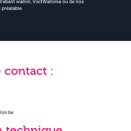
Brabant wallon, VisitWallonia ou de nos
d préalable.
contact :
lon.be
n technique,