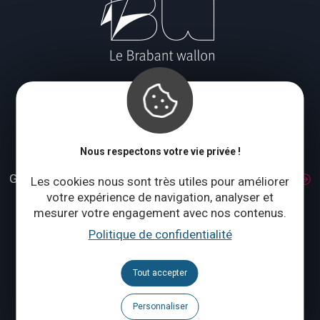
Le blog
Nous respectons votre vie privée !
Fédération et Maison du Tourisme du Brabant wallon
Grand Place 1 – 1370 Jodoigne
Accès et transport
Les cookies nous sont très utiles pour améliorer
Tél. :
+32 (0)10 56 09 70
votre expérience de navigation, analyser et
mesurer votre engagement avec nos contenus.
Lundi : fermé
Politique de confidentialité
Mardi à jeudi : 09:00 – 17:00
Vendredi à dimanche : 10:00 – 18:00
Tout accepter
Qui sommes-nous ?
Personnaliser