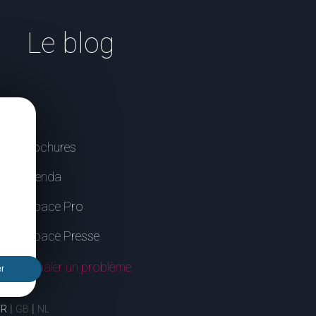
Le blog
Brochures
Agenda
Espace Pro
Espace Presse
Signaler un problème
er
FR
GB
NL