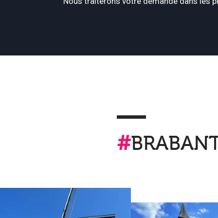
Nous traiterons votre demande dans les pl
#
BRABAN