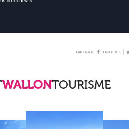
us brefs délais.
PARTAGER:
FACEBOOK
T
WALLON
TOURISME