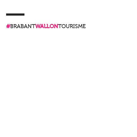
#
BRABANT
WALLON
TOURISME