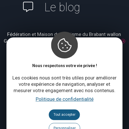
Le blog
Fédération et Maison du Tourisme du Brabant wallon
Grand Place 1 – 1370 Jodoigne
Accès et transport
Tél. :
+32 (0)10 56 09 70
Lundi : fermé
Nous respectons votre vie privée !
Mardi à jeudi : 09:00 – 17:00
Vendredi à dimanche : 10:00 – 18:00
Les cookies nous sont très utiles pour améliorer
votre expérience de navigation, analyser et
Qui sommes-nous ?
mesurer votre engagement avec nos contenus.
Politique de confidentialité
CONTACTEZ-NOUS
Tout accepter
Suivez-nous
Personnaliser