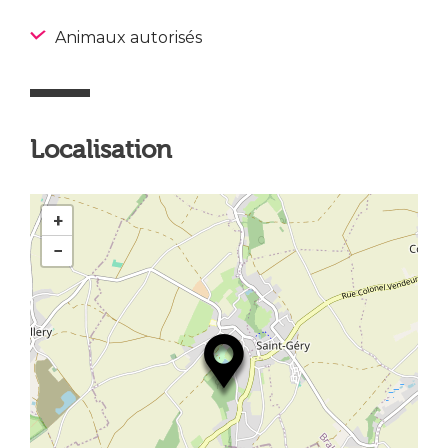
Animaux autorisés
Localisation
+
−