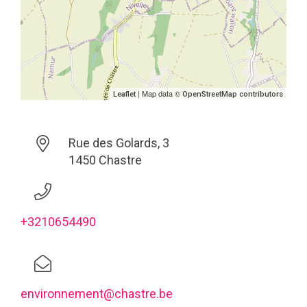
| Map data ©
Leaflet
OpenStreetMap contributors
Rue des Golards, 3
1450 Chastre
+3210654490
environnement@chastre.be