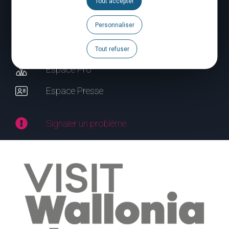
Tout accepter
Brochures
Personnaliser
Agenda
Tout refuser
Espace Pro
Espace Presse
Signaler un problème