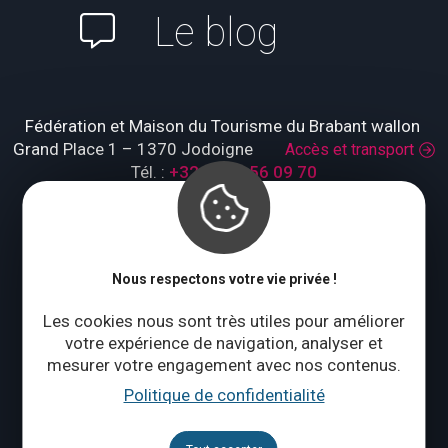
Le blog
Fédération et Maison du Tourisme du Brabant wallon
Grand Place 1 – 1370 Jodoigne
Accès et transport
Tél. :
+32 (0)10 56 09 70
Lundi : fermé
Mardi à jeudi : 09:00 – 17:00
Vendredi à dimanche : 10:00 – 18:00
Nous respectons votre vie privée !
Qui sommes-nous ?
Les cookies nous sont très utiles pour améliorer
votre expérience de navigation, analyser et
mesurer votre engagement avec nos contenus.
CONTACTEZ-NOUS
Politique de confidentialité
Suivez-nous