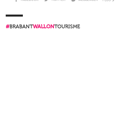
PLUS
#
BRABANT
WALLON
TOURISME