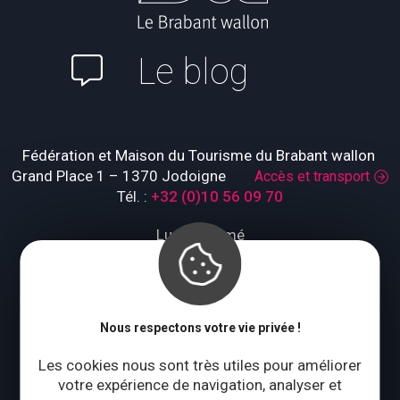
Le blog
Fédération et Maison du Tourisme du Brabant wallon
Grand Place 1 – 1370 Jodoigne
Accès et transport
Tél. :
+32 (0)10 56 09 70
Lundi : fermé
Mardi à jeudi : 09:00 – 17:00
Vendredi à dimanche : 10:00 – 18:00
Qui sommes-nous ?
Nous respectons votre vie privée !
Les cookies nous sont très utiles pour améliorer
votre expérience de navigation, analyser et
CONTACTEZ-NOUS