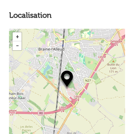
Localisation
+
−