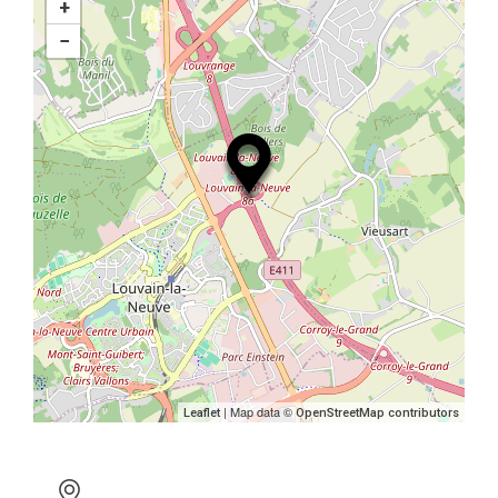
+
−
| Map data ©
Leaflet
OpenStreetMap contributors