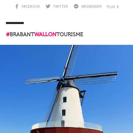
FACEBOOK
TWITTER
MESSENGER
PLUS
#
BRABANT
WALLON
TOURISME