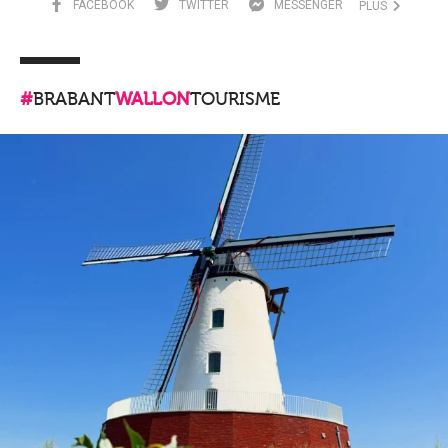
FACEBOOK
TWITTER
MESSENGER
PLUS
#
BRABANT
WALLON
TOURISME