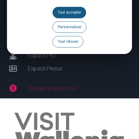
Suivez-nous
Tout accepter
Personnaliser
Brochures
Agenda
Tout refuser
Espace Pro
Espace Presse
Signaler un problème