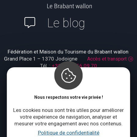
Le blog
Fédération et Maison du Tourisme du Brabant wallon
Grand Place 1 – 1370 Jodoigne
Accès et transport
Tél. :
+32 (0)10 56 09 70
Lundi : fermé
Mardi à jeudi : 09:00 – 17:00
Vendredi à dimanche : 10:00 – 18:00
Nous respectons votre vie privée !
Qui sommes-nous ?
Les cookies nous sont très utiles pour améliorer
votre expérience de navigation, analyser et
mesurer votre engagement avec nos contenus.
CONTACTEZ-NOUS
Politique de confidentialité