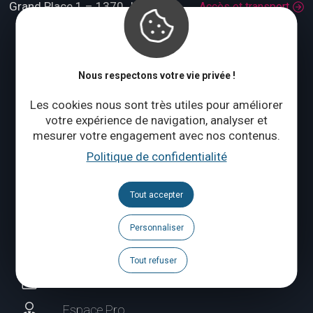
Grand Place 1 – 1370 Jodoigne
Accès et transport
Tél. :
+32 (0)10 56 09 70
Lundi : fermé
Mardi à jeudi : 09:00 – 17:00
Nous respectons votre vie privée !
Vendredi à dimanche : 10:00 – 18:00
Les cookies nous sont très utiles pour améliorer
Qui sommes-nous ?
votre expérience de navigation, analyser et
mesurer votre engagement avec nos contenus.
Politique de confidentialité
CONTACTEZ-NOUS
Tout accepter
Suivez-nous
Personnaliser
Brochures
Tout refuser
Agenda
Espace Pro