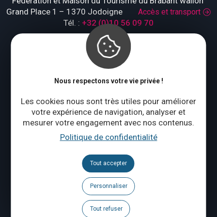
Fédération et Maison du Tourisme du Brabant wallon
Grand Place 1 – 1370 Jodoigne
Accès et transport
Tél. :
+32 (0)10 56 09 70
Lundi : fermé
Mardi à jeudi : 09:00 – 17:00
Vendredi à dimanche : 10:00 – 18:00
Nous respectons votre vie privée !
Qui sommes-nous ?
Les cookies nous sont très utiles pour améliorer
votre expérience de navigation, analyser et
mesurer votre engagement avec nos contenus.
CONTACTEZ-NOUS
Politique de confidentialité
Suivez-nous
Tout accepter
Brochures
Personnaliser
Agenda
Tout refuser