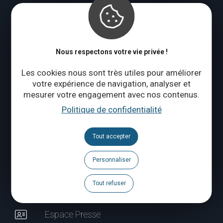
Lundi : fermé
Mardi à jeudi : 09:00 – 17:00
Vendredi à dimanche : 10:00 – 18:00
Nous respectons votre vie privée !
Qui sommes-nous ?
Les cookies nous sont très utiles pour améliorer
votre expérience de navigation, analyser et
mesurer votre engagement avec nos contenus.
CONTACTEZ-NOUS
Politique de confidentialité
Suivez-nous
Tout accepter
Brochures
Personnaliser
Agenda
Tout refuser
Espace Pro
Espace Presse