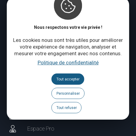
Tél. :
+32 (0)10 56 09 70
Lundi : fermé
Mardi à jeudi : 09:00 – 17:00
Nous respectons votre vie privée !
Vendredi à dimanche : 10:00 – 18:00
Les cookies nous sont très utiles pour améliorer
Qui sommes-nous ?
votre expérience de navigation, analyser et
mesurer votre engagement avec nos contenus.
Politique de confidentialité
CONTACTEZ-NOUS
Tout accepter
Suivez-nous
Personnaliser
Brochures
Tout refuser
Agenda
Espace Pro