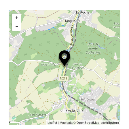
+
−
| Map data ©
Leaflet
OpenStreetMap contributors