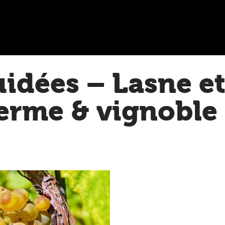
uidées – Lasne et
ferme & vignoble