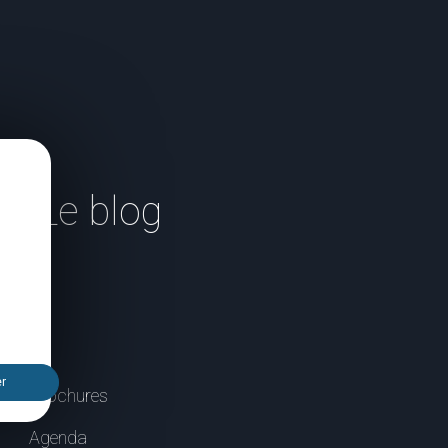
Le blog
er
Brochures
Agenda