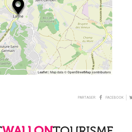
| Map data ©
Leaflet
OpenStreetMap contributors
PARTAGER:
FACEBOOK
T
WALLON
TOURISME