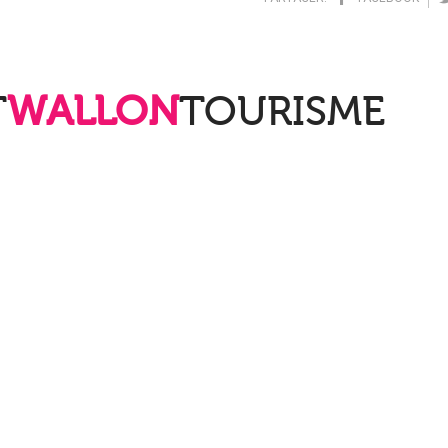
T
WALLON
TOURISME