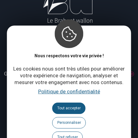
Le blog
Nous respectons votre vie privée !
Fédération et Maison du Tourisme du Brabant wallon
Les cookies nous sont très utiles pour améliorer
Grand Place 1 – 1370 Jodoigne
Accès et transport
votre expérience de navigation, analyser et
Tél. :
+32 (0)10 56 09 70
mesurer votre engagement avec nos contenus.
Politique de confidentialité
Lundi : fermé
Mardi à jeudi : 09:00 – 17:00
Vendredi à dimanche : 10:00 – 18:00
Tout accepter
Qui sommes-nous ?
Personnaliser
Tout refuser