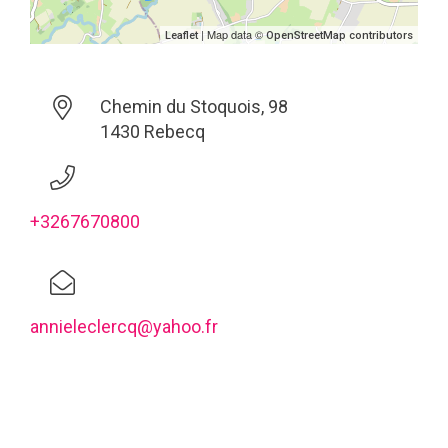
| Map data ©
Leaflet
OpenStreetMap contributors
Chemin du Stoquois, 98
1430 Rebecq
+3267670800
annieleclercq@yahoo.fr