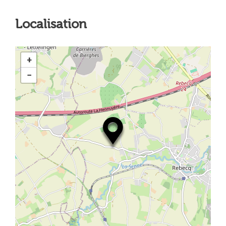
Localisation
+
−