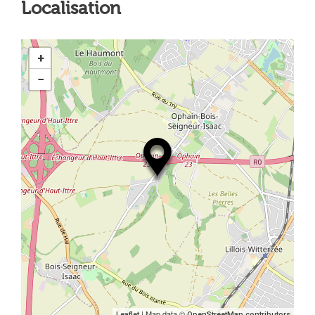
Localisation
+
−
| Map data ©
Leaflet
OpenStreetMap contributors