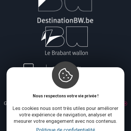
Le blog
Fédération et Maison du Tourisme du Brabant wallon
Nous respectons votre vie privée !
Grand Place 1 – 1370 Jodoigne
Accès et transport
Les cookies nous sont très utiles pour améliorer
Tél. :
+32 (0)10 56 09 70
votre expérience de navigation, analyser et
mesurer votre engagement avec nos contenus.
Lundi : fermé
Mardi à jeudi : 09:00 – 17:00
Politique de confidentialité