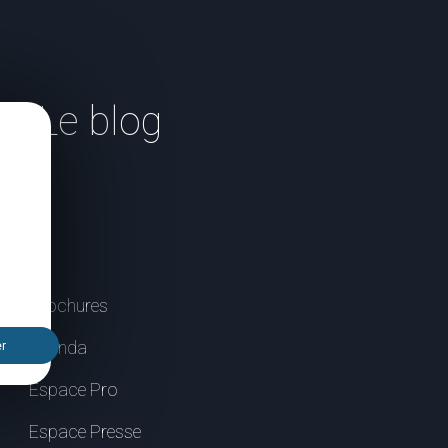
Le blog
Brochures
Agenda
er
Espace Pro
Espace Presse