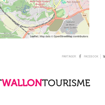
| Map data ©
Leaflet
OpenStreetMap contributors
PARTAGER:
FACEBOOK
T
WALLON
TOURISME