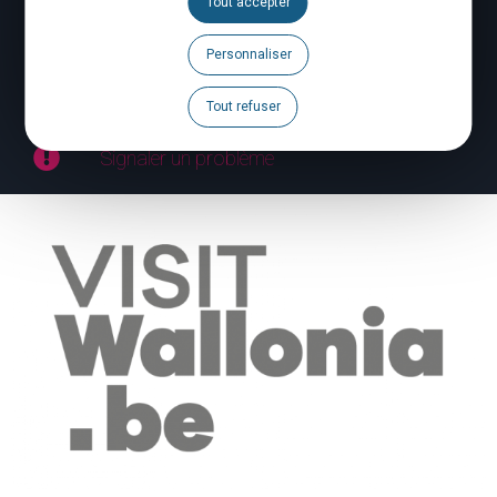
Tout accepter
Espace Pro
Personnaliser
Espace Presse
Tout refuser
Signaler un problème