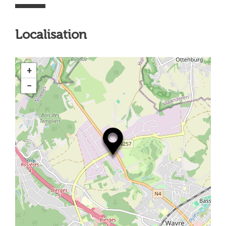
Localisation
+
−