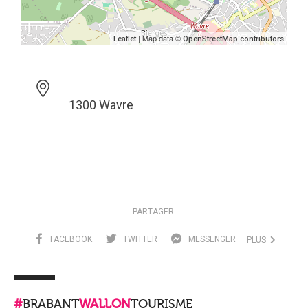
| Map data ©
Leaflet
OpenStreetMap contributors
1300 Wavre
PARTAGER:
FACEBOOK
TWITTER
MESSENGER
PLUS
#
BRABANT
WALLON
TOURISME