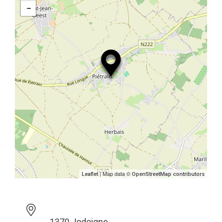
−
| Map data ©
Leaflet
OpenStreetMap contributors
1370 Jodoigne