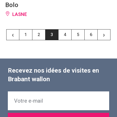
Bolo
LASNE
‹
›
1
2
3
4
5
6
Recevez nos idées de visites en
Brabant wallon