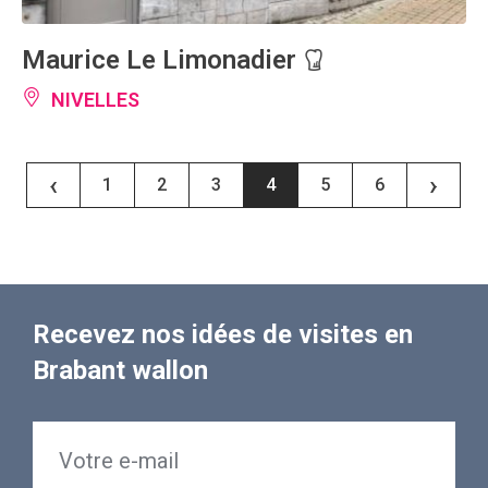
Maurice Le Limonadier
NIVELLES
‹
›
1
2
3
4
5
6
Recevez nos idées de visites en
Brabant wallon