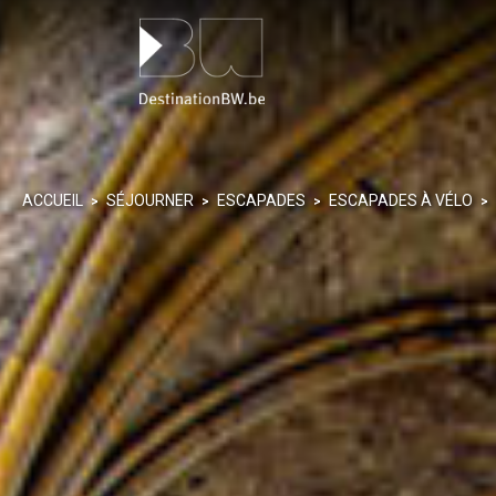
Panneau de gestion des cookies
ACCUEIL
SÉJOURNER
ESCAPADES
ESCAPADES À VÉLO
>
>
>
>