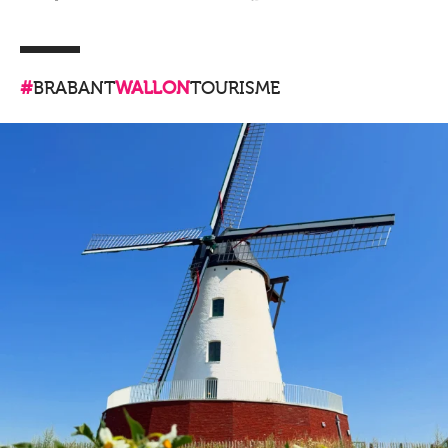
#
BRABANT
WALLON
TOURISME