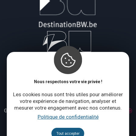
Le blog
Nous respectons votre vie privée !
Les cookies nous sont très utiles pour améliorer
votre expérience de navigation, analyser et
Fédération et Maison du Tourisme du Brabant wallon
mesurer votre engagement avec nos contenus.
Grand Place 1 – 1370 Jodoigne
Accès et transport
Politique de confidentialité
Tél. :
+32 (0)10 56 09 70
Lundi : fermé
Tout accepter