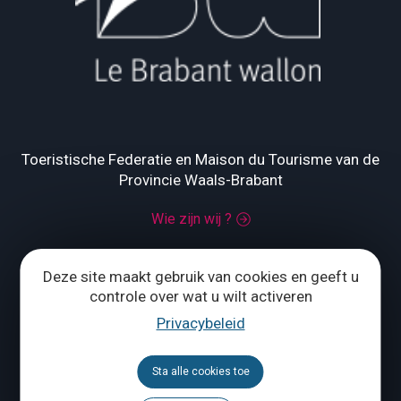
Toeristische Federatie en Maison du Tourisme van de
Provincie Waals-Brabant
Wie zijn wij ?
Grand Place 1 – 1370 Jodoigne
Deze site maakt gebruik van cookies en geeft u
Tél.
+32 (0) 10 56 09 70
controle over wat u wilt activeren
Privacybeleid
ONS CONTACTEREN
Sta alle cookies toe