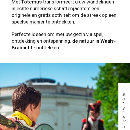
Met
Totemus
transformeert u uw wandelingen
in echte numerieke schattenjachten: een
originele en gratis activiteit om de streek op een
speelse manier te ontdekken.
Perfecte ideeën om met uw gezin via spel,
ontdekking en ontspanning,
de natuur in Waals-
Brabant
te ontdekken.
L
a
a
t
s
t
e
H
o