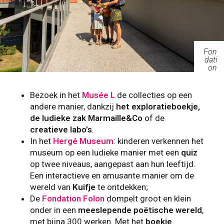
Fon
dati
on
Folo
n
Bezoek in het
Musée L
de collecties op een
andere manier, dankzij
het exploratieboekje,
de ludieke zak Marmaille&Co
of de
creatieve labo’s
.
In het
Hergé Museum
: kinderen verkennen het
museum op een ludieke manier met een
quiz
op twee niveaus, aangepast aan hun leeftijd.
Een interactieve en amusante manier om de
wereld van
Kuifje
te ontdekken;
De
Fondation Folon
dompelt groot en klein
onder in een
meeslepende poëtische wereld
,
met bijna 300 werken. Met het
boekje