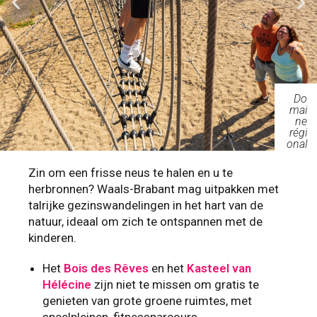
Do
mai
ne
régi
onal
Solv
ay
Zin om een frisse neus te halen en u te
herbronnen? Waals-Brabant mag uitpakken met
talrijke gezinswandelingen in het hart van de
natuur, ideaal om zich te ontspannen met de
kinderen.
Het
Bois des Rêves
en het
Kasteel van
Hélécine
zijn niet te missen om gratis te
genieten van grote groene ruimtes, met