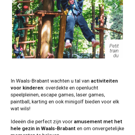
Petit
Ave
train
ntur
du
e
Bon
Parc
heur
In Waals-Brabant wachten u tal van
activiteiten
voor kinderen
: overdekte en openlucht
speelpleinen, escape games, laser games,
paintball, karting en ook minigolf bieden voor elk
wat wils!
Ideeën die perfect zijn voor
amusement met het
hele gezin in Waals-Brabant
en om onvergetelijke