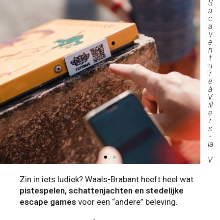
S
a
c
a
v
e
n
t
u
r
e
à
V
ill
e
r
s
-
la
-
V
ill
e
Zin in iets ludiek? Waals-Brabant heeft heel wat
pistespelen, schattenjachten en stedelijke
escape games
voor een “andere” beleving.