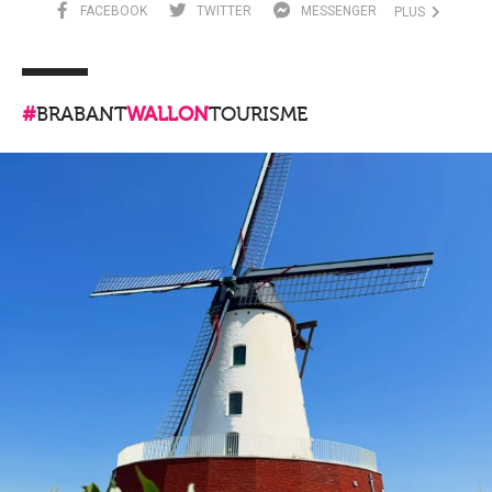
FACEBOOK
TWITTER
MESSENGER
PLUS
#
BRABANT
WALLON
TOURISME