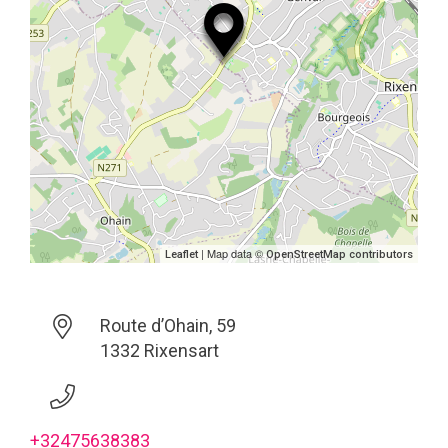
| Map data ©
Leaflet
OpenStreetMap contributors
Route d’Ohain, 59
1332 Rixensart
+32475638383