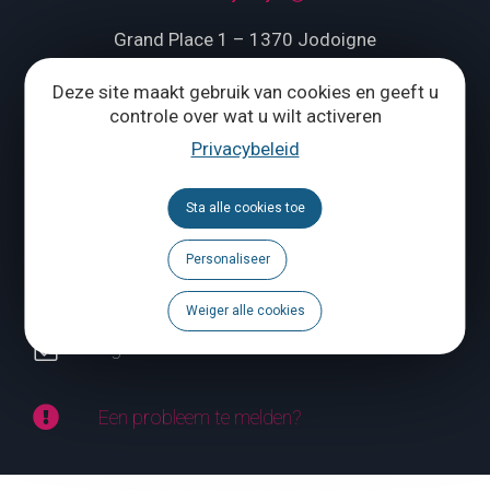
Grand Place 1 – 1370 Jodoigne
Tél.
+32 (0) 10 56 09 70
Deze site maakt gebruik van cookies en geeft u
controle over wat u wilt activeren
Privacybeleid
ONS CONTACTEREN
Sta alle cookies toe
Volg ons
Personaliseer
Brochures
Weiger alle cookies
Agenda
Een probleem te melden?