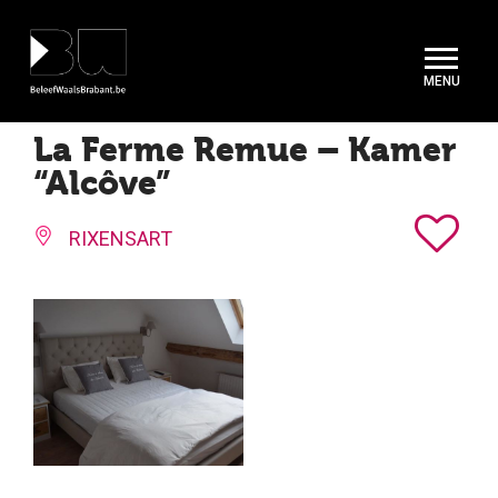
Cookies beheer paneel
La Ferme Remue – Kamer
“Alcôve”
RIXENSART