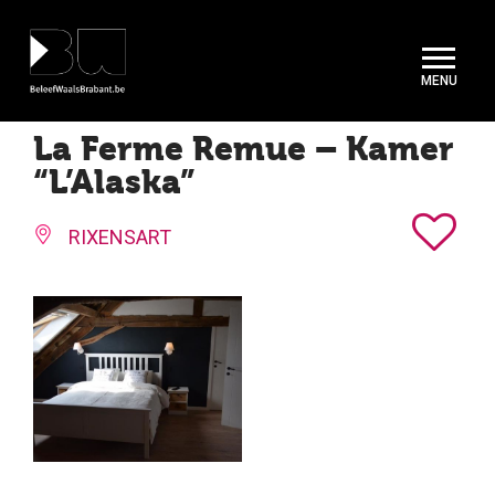
Cookies beheer paneel
La Ferme Remue – Kamer
“L’Alaska”
RIXENSART