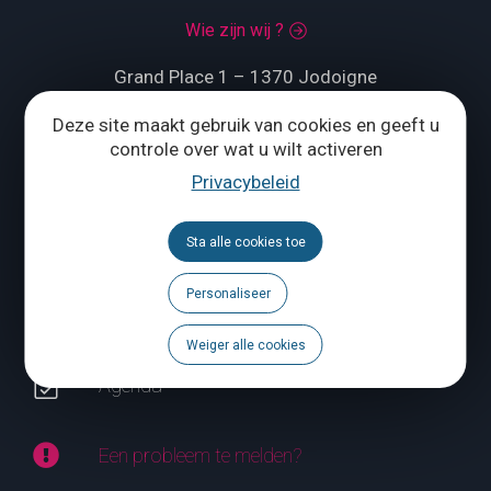
Wie zijn wij ?
Grand Place 1 – 1370 Jodoigne
Tél.
+32 (0) 10 56 09 70
Deze site maakt gebruik van cookies en geeft u
controle over wat u wilt activeren
Privacybeleid
ONS CONTACTEREN
Sta alle cookies toe
Volg ons
Personaliseer
Brochures
Weiger alle cookies
Agenda
Een probleem te melden?