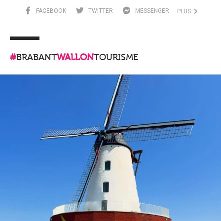
FACEBOOK
TWITTER
MESSENGER
PLUS
#
BRABANT
WALLON
TOURISME