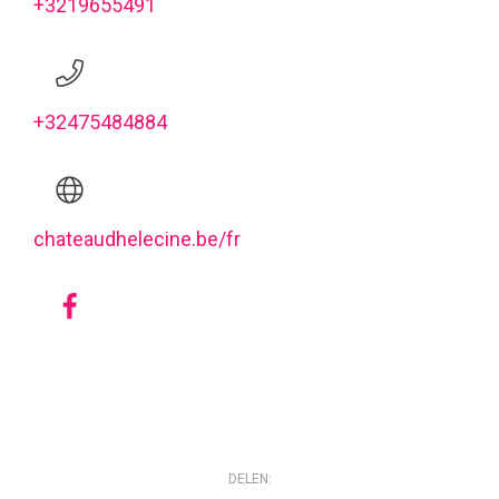
+3219655491
+32475484884
chateaudhelecine.be/fr
DELEN: