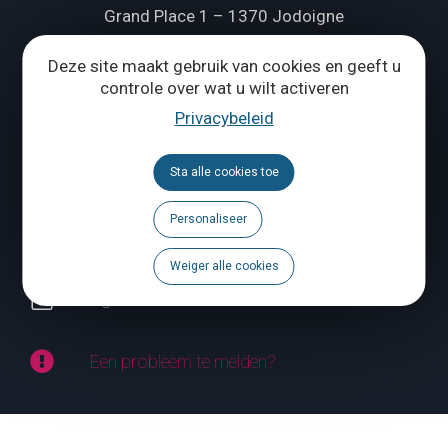
Grand Place 1 – 1370 Jodoigne
Tél.
+32 (0) 10 56 09 70
Deze site maakt gebruik van cookies en geeft u
controle over wat u wilt activeren
Privacybeleid
ONS CONTACTEREN
Sta alle cookies toe
Volg ons
Personaliseer
Brochures
Weiger alle cookies
Agenda
Een probleem te melden?