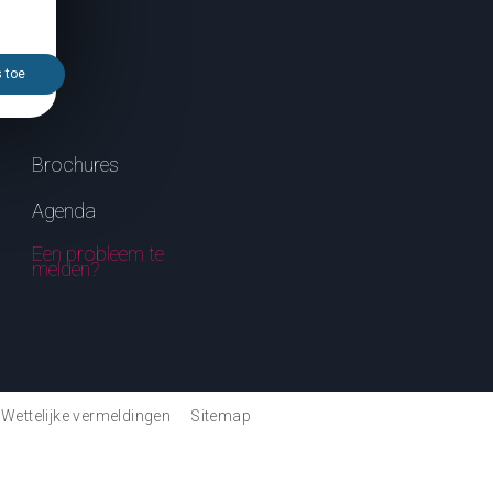
s toe
Brochures
Agenda
Een probleem te
melden?
Wettelijke vermeldingen
Sitemap