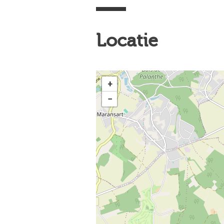
Locatie
+
−