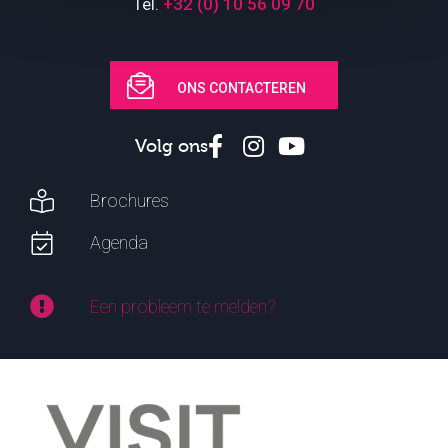
Tél.
+32 (0) 10 56 09 70
ONS CONTACTEREN
Volg ons
Brochures
Agenda
Een probleem te melden?