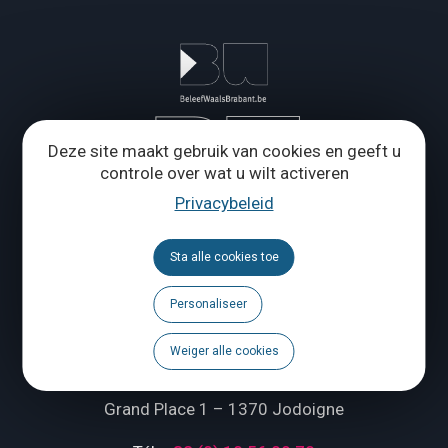
Deze site maakt gebruik van cookies en geeft u
controle over wat u wilt activeren
Privacybeleid
Sta alle cookies toe
Toeristische Federatie en Maison du Tourisme van de
Personaliseer
Provincie Waals-Brabant
Weiger alle cookies
Wie zijn wij ?
Grand Place 1 – 1370 Jodoigne