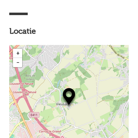
Locatie
+
−