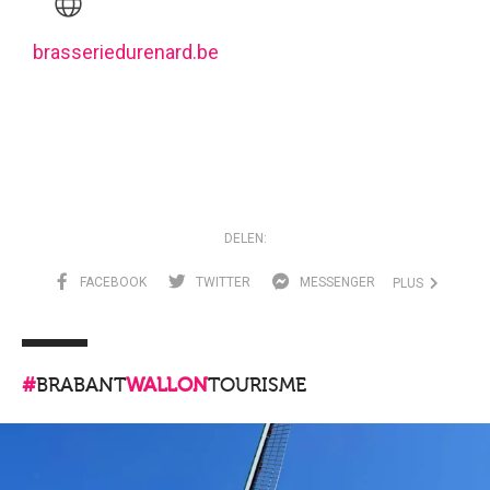
brasseriedurenard.be
DELEN:
FACEBOOK
TWITTER
MESSENGER
PLUS
#
BRABANT
WALLON
TOURISME