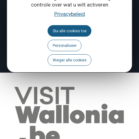
controle over wat u wilt activeren
Volg ons
Privacybeleid
Brochures
Sta alle cookies toe
Agenda
Personaliseer
Een probleem te melden?
Weiger alle cookies