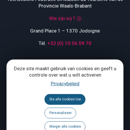
Provincie Waals-Brabant
Wie zijn wij ?
Grand Place 1 – 1370 Jodoigne
Tél.
+32 (0) 10 56 09 70
ONS CONTACTEREN
Deze site maakt gebruik van cookies en geeft u
controle over wat u wilt activeren
Privacybeleid
Volg ons
Brochures
Sta alle cookies toe
Agenda
Personaliseer
Weiger alle cookies