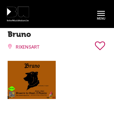
Cookies beheer paneel
Bruno
RIXENSART