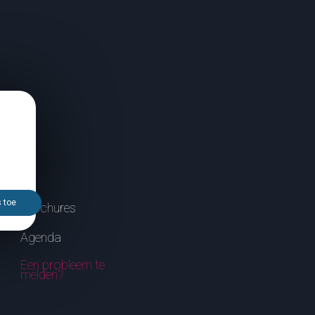
s toe
Brochures
Agenda
Een probleem te
melden?