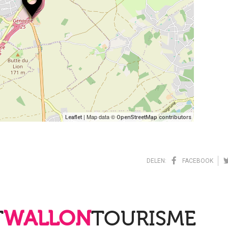
| Map data ©
Leaflet
OpenStreetMap contributors
DELEN:
FACEBOOK
T
WALLON
TOURISME