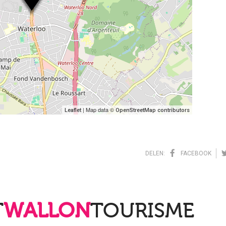
| Map data ©
Leaflet
OpenStreetMap contributors
DELEN:
FACEBOOK
T
WALLON
TOURISME