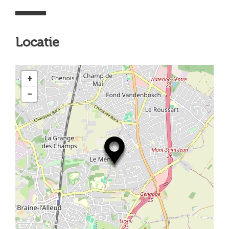
Locatie
+
−