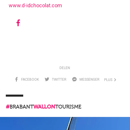
www.d-idchocolat.com
DELEN:
FACEBOOK
TWITTER
MESSENGER
PLUS
#
BRABANT
WALLON
TOURISME