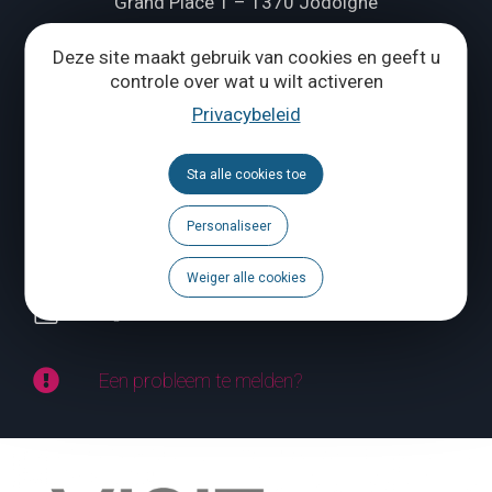
Grand Place 1 – 1370 Jodoigne
Tél.
+32 (0) 10 56 09 70
Deze site maakt gebruik van cookies en geeft u
controle over wat u wilt activeren
Privacybeleid
ONS CONTACTEREN
Sta alle cookies toe
Volg ons
Personaliseer
Brochures
Weiger alle cookies
Agenda
Een probleem te melden?