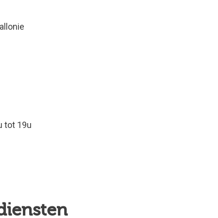
allonie
u tot 19u
 diensten