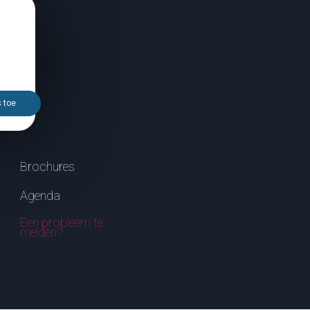
s toe
Brochures
Agenda
Een probleem te
melden?