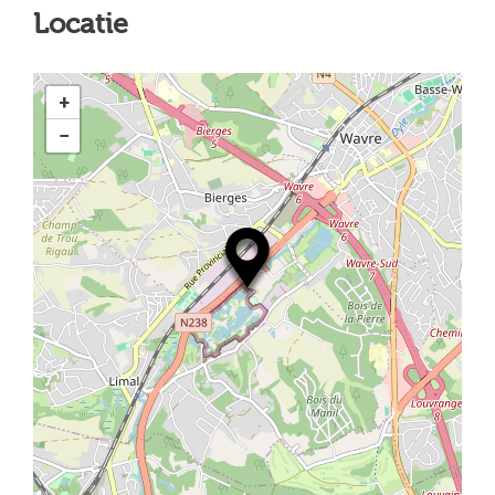
Locatie
+
−