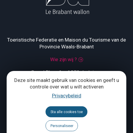
Toeristische Federatie en Maison du Tourisme van de
Provincie Waals-Brabant
Wie zijn wij ?
Grand Place 1 – 1370 Jodoigne
Deze site maakt gebruik van cookies en geeft u
Tél.
+32 (0) 10 56 09 70
controle over wat u wilt activeren
Privacybeleid
ONS CONTACTEREN
Sta alle cookies toe
Personaliseer
Volg ons