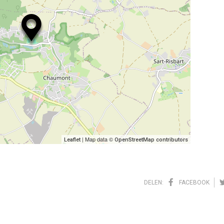
| Map data ©
Leaflet
OpenStreetMap contributors
DELEN:
FACEBOOK