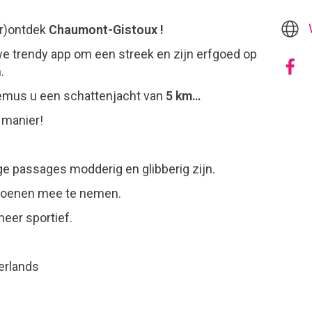
r)ontdek
Chaumont-Gistoux !
e trendy app om een streek en zijn erfgoed op
.
emus u een schattenjacht van
5 km…
 manier!
e passages modderig en glibberig zijn.
choenen mee te nemen.
meer sportief.
erlands