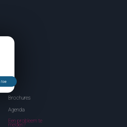
s toe
Brochures
Agenda
Een probleem te
melden?