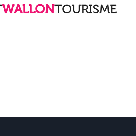
T
WALLON
TOURISME